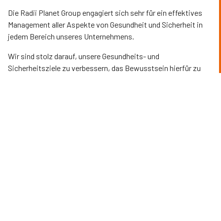
Die Radii Planet Group engagiert sich sehr für ein effektives
Management aller Aspekte von Gesundheit und Sicherheit in
jedem Bereich unseres Unternehmens.
Wir sind stolz darauf, unsere Gesundheits- und
Sicherheitsziele zu verbessern, das Bewusstsein hierfür zu
schärfen. So integrieren wir zum Nutzen aller Beteiligten
Gesundheit und Sicherheit in unsere Unternehmenskultur.
Das Fundament der Radii Planet Group im Bereich Gesundheit
und Sicherheit ist die Arbeit unseres eigenen internen H&S-
Teams, das von einem engagierten und NEBOSH-
qualifizierten Direktor mit über 20 Jahren Erfahrung im
Bauwesen geleitet wird. Gepaart mit unserer Überzeugung,
dass Gesundheit und Sicherheit die oberste Verantwortung
des gesamten Managements ist, bietet dieses Team wertvolle
Orientierung und Anleitung in allen H&S-Angelegenheiten in
allen unseren Abteilungen.